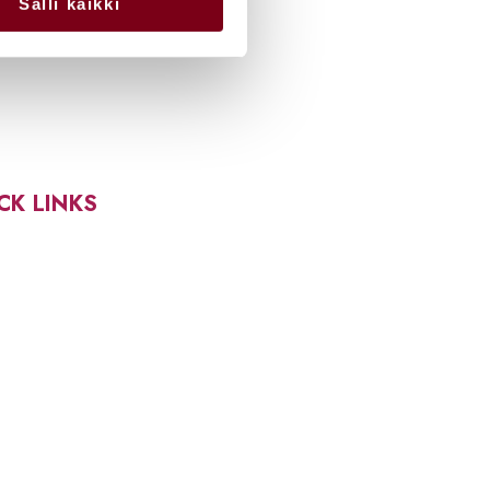
Salli kaikki
CK LINKS
rityksille
sytyt kysymykset
västeet