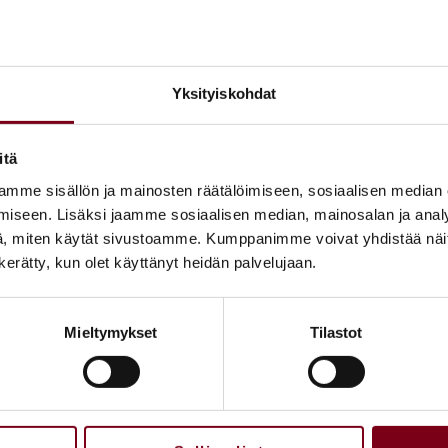
Eteläinen sisäänkä
Messuaukio 1, 00520 Helsinki
Yksityiskohdat
VIINILEHTI
itä
mme sisällön ja mainosten räätälöimiseen, sosiaalisen median
iseen. Lisäksi jaamme sosiaalisen median, mainosalan ja analy
, miten käytät sivustoamme. Kumppanimme voivat yhdistää näitä t
n kerätty, kun olet käyttänyt heidän palvelujaan.
Mieltymykset
Tilastot