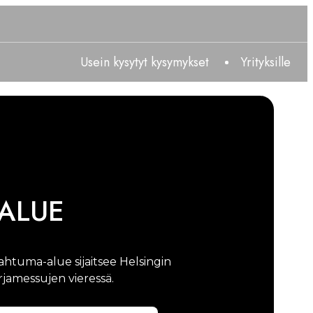
Usein kysytyt kysymykset
Yrityksille
ALUE
htuma-alue sijaitsee Helsingin
jamessujen vieressä.