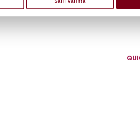
Salli valinta
QUI
Y
Usein ky
E