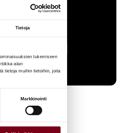
ynti
Tietoja
LUE LISÄÄ
 ominaisuuksien tukemiseen
tiikka-alan
ietoja muihin tietoihin, joita
VIINI &
RUOKA
Markkinointi