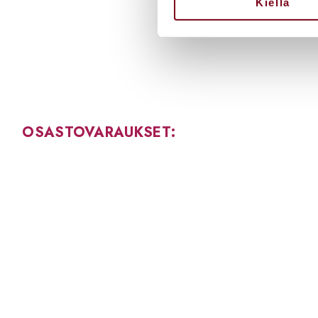
Kiellä
OSASTOVARAUKSET:
Jerry
jerry.karhunen@viinilehti.fi
+358409686546
2025 Viinilehti Oy