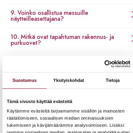
9. Voinko osallistua messuille
näytteilleasettajana?
10. Mitkä ovat tapahtuman rakennus- ja
purkuovet?
11. Missä voin pysäköidä?
12. Miten löydän oikean osaston tai
Suostumus
Yksityiskohdat
Tietoja
näytteilleasettajan tapahtumasta?
Tämä sivusto käyttää evästeitä
13. Saanko tuoda lapsia Viini & Ruoka -
tapahtumaan?
Käytämme evästeitä tarjoamamme sisällön ja mainosten
räätälöimiseen, sosiaalisen median ominaisuuksien
tukemiseen ja kävijämäärämme analysoimiseen. Lisäksi
14. Miten voin antaa palautetta
jaamme sosiaalisen median, mainosalan ja analytiikka-alan