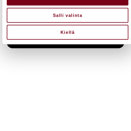
VIINILEHTI
Salli valinta
Kiellä
LUE LISÄÄ
VIINI &
RUOKA