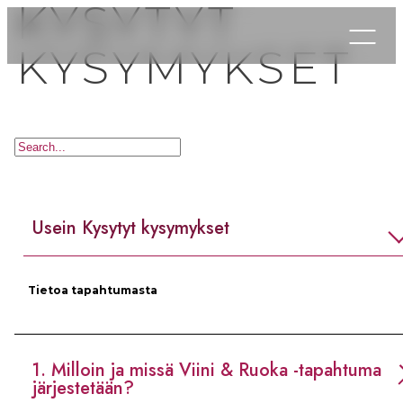
KYSYTYT
KYSYMYKSET
Usein kysyt
Usein Kysytyt kysymykset
Tietoa tapahtumasta
1. Milloin ja missä Viini & Ruoka -tapahtuma
järjestetään?