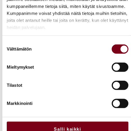
tapahtumasta?
kumppaneillemme tietoja siitä, miten käytät sivustoamme.
Kumppanimme voivat yhdistää näitä tietoja muihin tietoihin,
joita olet antanut heille tai joita on kerätty, kun olet käyttänyt
heidän palvelujaan.
Suostumuksen
Välttämätön
valinta
TAPAHTUMA-ALUE
Mieltymykset
Viini & Ruoka -tapahtuman tapahtuma-alue
sijaitsee Helsingin Messukeskuksessa Helsingin
Tilastot
Kirjamessujen vieressä.
Eteläinen sisäänkäynti
Markkinointi
Messuaukio 1, 00520 Helsinki
Salli kaikki