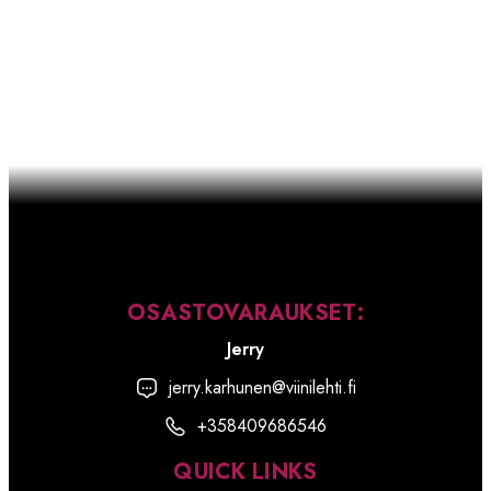
OSASTOVARAUKSET:
Jerry
jerry.karhunen@viinilehti.fi
+358409686546
QUICK LINKS