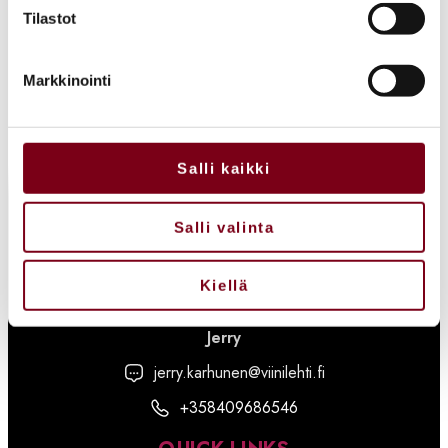
Tilastot
Markkinointi
Salli kaikki
Salli valinta
Kiellä
OSASTOVARAUKSET:
Jerry
jerry.karhunen@viinilehti.fi
+358409686546