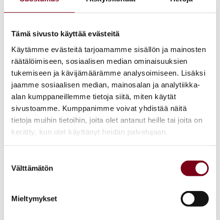
VIINILEHTI
Tämä sivusto käyttää evästeitä
Käytämme evästeitä tarjoamamme sisällön ja mainosten
räätälöimiseen, sosiaalisen median ominaisuuksien
LUE LISÄÄ
tukemiseen ja kävijämäärämme analysoimiseen. Lisäksi
jaamme sosiaalisen median, mainosalan ja analytiikka-
alan kumppaneillemme tietoja siitä, miten käytät
sivustoamme. Kumppanimme voivat yhdistää näitä
VIINI &
tietoja muihin tietoihin, joita olet antanut heille tai joita on
RUOKA
kerätty, kun olet käyttänyt heidän palvelujaan.
Suostumuksen
Välttämätön
valinta
Mieltymykset