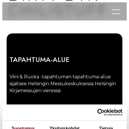
CHILISTUFF
Usein kysyt
TAPAHTUMA-ALUE
Viini & Ruoka -tapahtuman tapahtuma-alue
sijaitsee Helsingin Messukeskuksessa Helsingin
Kirjamessujen vieressä.
Eteläinen sisäänkäynti
Messuaukio 1, 00520 Helsinki
Suostumus
Yksityiskohdat
Tietoja